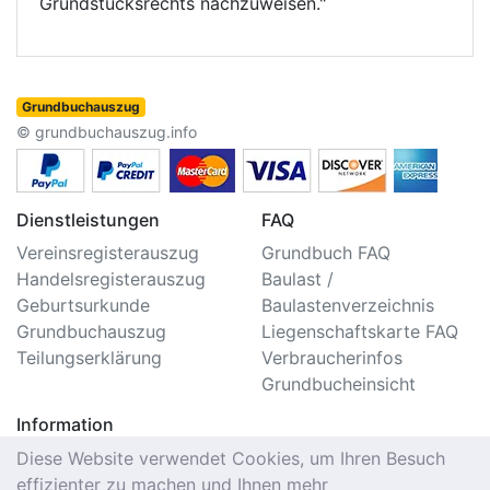
Grundstücksrechts nachzuweisen."
Grundbuchauszug
© grundbuchauszug.info
Dienstleistungen
FAQ
Vereinsregisterauszug
Grundbuch FAQ
Handelsregisterauszug
Baulast /
Geburtsurkunde
Baulastenverzeichnis
Grundbuchauszug
Liegenschaftskarte FAQ
Teilungserklärung
Verbraucherinfos
Grundbucheinsicht
Information
Impressum/Kontakt
Diese Website verwendet Cookies, um Ihren Besuch
Datenschutzerklärung
effizienter zu machen und Ihnen mehr