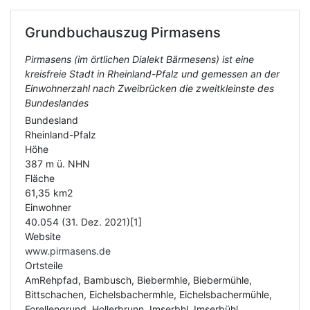
Grundbuchauszug
Pirmasens
Pirmasens (im örtlichen Dialekt Bärmesens) ist eine
kreisfreie Stadt in Rheinland-Pfalz und gemessen an der
Einwohnerzahl nach Zweibrücken die zweitkleinste des
Bundeslandes
Bundesland
Rheinland-Pfalz
Höhe
387 m ü. NHN
Fläche
61,35 km2
Einwohner
40.054 (31. Dez. 2021)[1]
Website
www.pirmasens.de
Ortsteile
AmRehpfad, Bambusch, Biebermhle, Biebermühle,
Bittschachen, Eichelsbachermhle, Eichelsbachermühle,
Forellengrund, Hollerbrunn, Imserbhl, Imserbühl,