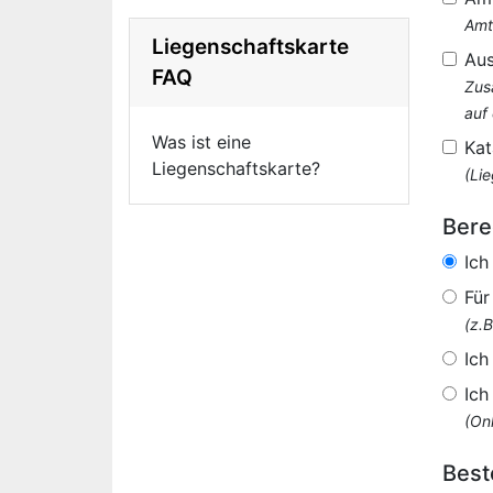
Amt
Liegenschaftskarte
Au
FAQ
Zus
auf
Was ist eine
Kat
Liegenschaftskarte?
(Li
Bere
Ich
Für
(z.
Ich
Ich
(Onl
Best