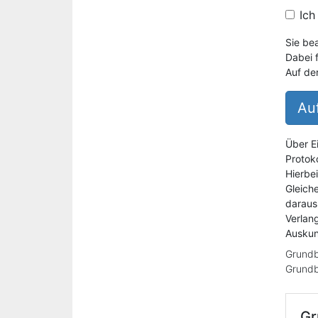
Ich
Sie be
Dabei 
Auf de
Auf
Über E
Protoko
Hierbe
Gleich
daraus
Verlan
Auskun
Grundb
Grundb
Gr