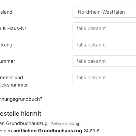
sland
e & Haus-Nr
rkung
nummer
ummer und
tücksnummer
nungsgrundbuch?
estelle hiermit
nen Grundbuchauszug
Beispielsauszug
Einen
amtlichen Grundbuchauszug
24,80 €