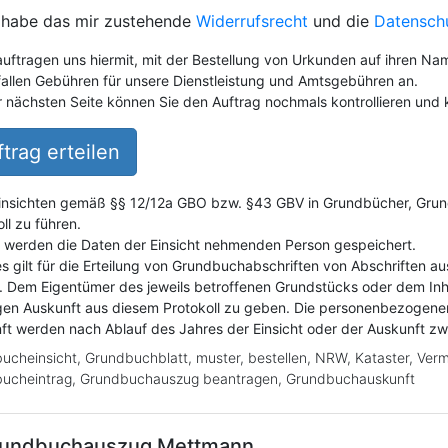
 habe das mir zustehende
Widerrufsrecht
und die
Datensch
auftragen uns hiermit, mit der Bestellung von Urkunden auf ihren Na
fallen Gebühren für unsere Dienstleistung und Amtsgebühren an.
r nächsten Seite können Sie den Auftrag nochmals kontrollieren und k
trag erteilen
insichten gemäß §§ 12/12a GBO bzw. §43 GBV in Grundbücher, Grundak
ll zu führen.
i werden die Daten der Einsicht nehmenden Person gespeichert.
es gilt für die Erteilung von Grundbuchabschriften von Abschriften a
. Dem Eigentümer des jeweils betroffenen Grundstücks oder dem Inh
gen Auskunft aus diesem Protokoll zu geben. Die personenbezogene
ft werden nach Ablauf des Jahres der Einsicht oder der Auskunft z
ucheinsicht, Grundbuchblatt, muster, bestellen, NRW, Kataster, Ver
ucheintrag, Grundbuchauszug beantragen, Grundbuchauskunft
undbuchauszug
Mettmann