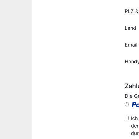
PLZ &
Land
Email
Hand
Zahl
Die G
Ich
der
dur