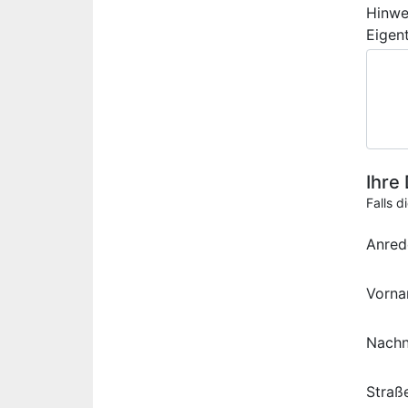
Hinwe
Eigen
Ihre
Falls d
Anred
Vorn
Nach
Straß