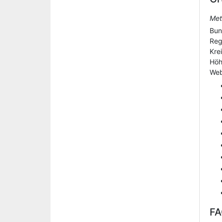
Met
Bun
Reg
Kre
Hö
Web
F