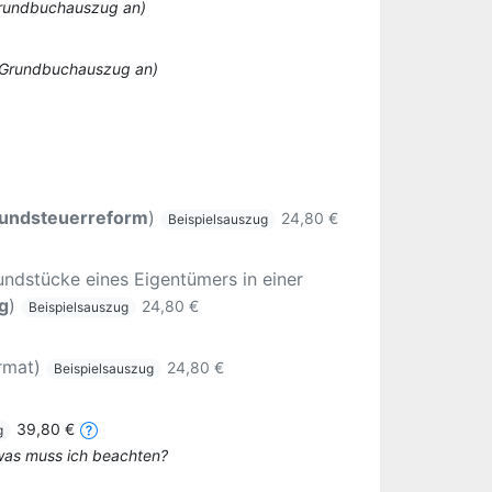
 Grundbuchauszug an)
o Grundbuchauszug an)
undsteuerreform
)
24,80 €
Beispielsauszug
ndstücke eines Eigentümers in einer
g
)
24,80 €
Beispielsauszug
rmat)
24,80 €
Beispielsauszug
39,80 €
g
 was muss ich beachten?