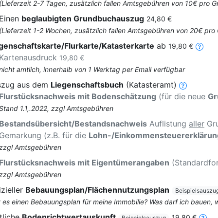
(Lieferzeit 2-7 Tagen, zusätzlich fallen Amtsgebühren von 10€ pro
Einen
beglaubigten Grundbuchauszug
24,80 €
(Lieferzeit 1-2 Wochen, zusätzlich fallen Amtsgebühren von 20€ pr
genschaftskarte/Flurkarte/Katasterkarte
ab
19,80 €
Kartenausdruck
19,80 €
nicht amtlich, innerhalb von 1 Werktag per Email verfügbar
szug aus dem
Liegenschaftsbuch
(Katasteramt)
Flurstücksnachweis mit Bodenschätzung
(für die neue
Gr
Stand 1.1,.2022, zzgl Amtsgebühren
Bestandsübersicht/Bestandsnachweis
Auflistung
aller
Gru
Gemarkung (z.B. für die
Lohn-/Einkommensteuererklärun
zzgl Amtsgebühren
Flurstücksnachweis mit Eigentümerangaben
(Standardfo
zzgl Amtsgebühren
izieller
Bebauungsplan/Flächennutzungsplan
Beispielsauszu
t es einen Bebauungsplan für meine Immobilie? Was darf ich bauen,
tliche
Bodenrichtwertauskunft
19,80 €
Beispielsauszug