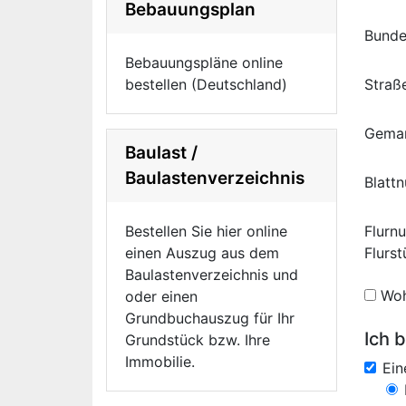
Bebauungsplan
Bunde
Bebauungspläne online
bestellen (Deutschland)
Straß
Gema
Baulast /
Baulastenverzeichnis
Blatt
Bestellen Sie hier online
Flurn
einen Auszug aus dem
Flurs
Baulastenverzeichnis und
Woh
oder einen
Grundbuchauszug für Ihr
Ich b
Grundstück bzw. Ihre
Immobilie.
Ei