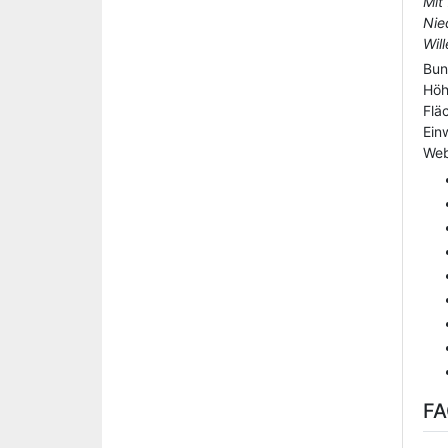
Mit
Nie
Wil
Bun
Hö
Flä
Ein
Web
F