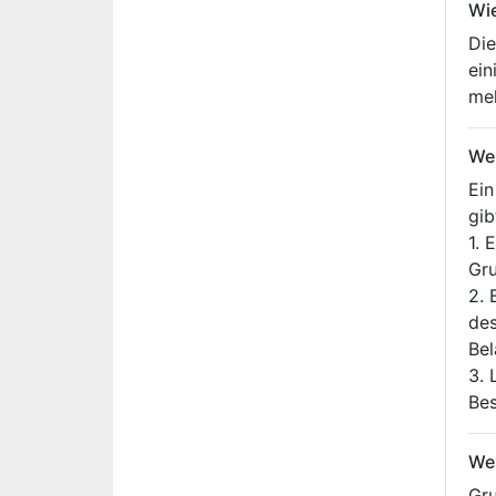
Wi
Die
ein
me
We
Ein
gib
1. 
Gru
2. 
des
Bel
3. 
Be
We
Gru