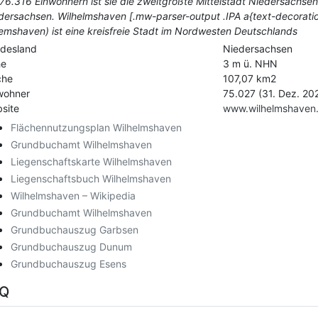
 76.316 Einwohnern ist sie die zweitgrößte Mittelstadt Niedersachse
dersachsen. Wilhelmshaven [.mw-parser-output .IPA a{text-decorati
lemshaven) ist eine kreisfreie Stadt im Nordwesten Deutschlands
desland
Niedersachsen
he
3 m ü. NHN
che
107,07 km2
wohner
75.027 (31. Dez. 202
site
www.wilhelmshaven
Flächennutzungsplan Wilhelmshaven
Grundbuchamt Wilhelmshaven
Liegenschaftskarte Wilhelmshaven
Liegenschaftsbuch Wilhelmshaven
Wilhelmshaven – Wikipedia
Grundbuchamt Wilhelmshaven
Grundbuchauszug Garbsen
Grundbuchauszug Dunum
Grundbuchauszug Esens
AQ