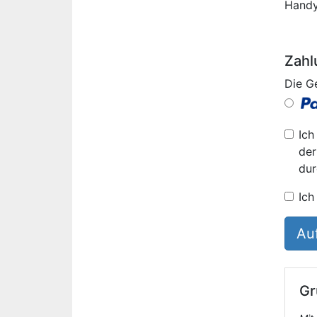
Hand
Zahl
Die G
Ich
der
dur
Ich
Auf
Gr