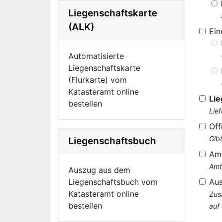
Liegenschaftskarte
(ALK)
Ei
Automatisierte
Liegenschaftskarte
(Flurkarte) vom
Katasteramt online
Lie
bestellen
Lie
Off
Gib
Liegenschaftsbuch
Am
Amt
Auszug aus dem
Liegenschaftsbuch vom
Au
Katasteramt online
Zus
bestellen
auf