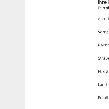
Ihre
Falls d
Anred
Vorn
Nach
Straß
PLZ &
Land
Email