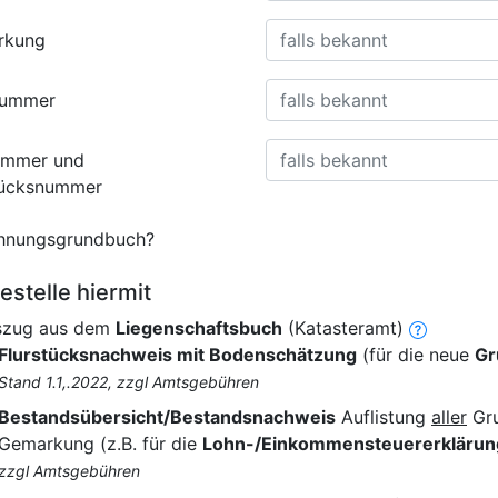
rkung
nummer
ummer und
tücksnummer
nungsgrundbuch?
estelle hiermit
szug aus dem
Liegenschaftsbuch
(Katasteramt)
Flurstücksnachweis mit Bodenschätzung
(für die neue
Gr
Stand 1.1,.2022, zzgl Amtsgebühren
Bestandsübersicht/Bestandsnachweis
Auflistung
aller
Gru
Gemarkung (z.B. für die
Lohn-/Einkommensteuererklärun
zzgl Amtsgebühren