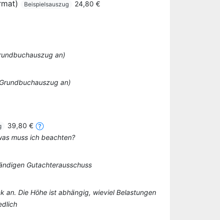
rmat)
24,80 €
Beispielsauszug
 Grundbuchauszug an)
o Grundbuchauszug an)
39,80 €
g
 was muss ich beachten?
tändigen Gutachterausschuss
k an. Die Höhe ist abhängig, wieviel Belastungen
edlich