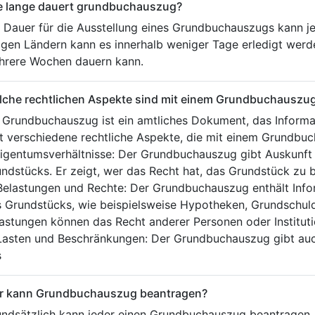
e lange dauert grundbuchauszug?
 Dauer für die Ausstellung eines Grundbuchauszugs kann je
igen Ländern kann es innerhalb weniger Tage erledigt wer
hrere Wochen dauern kann.
lche rechtlichen Aspekte sind mit einem Grundbuchauszu
 Grundbuchauszug ist ein amtliches Dokument, das Informat
t verschiedene rechtliche Aspekte, die mit einem Grundbu
Eigentumsverhältnisse: Der Grundbuchauszug gibt Auskunft
ndstücks. Er zeigt, wer das Recht hat, das Grundstück zu 
Belastungen und Rechte: Der Grundbuchauszug enthält Info
 Grundstücks, wie beispielsweise Hypotheken, Grundschuld
astungen können das Recht anderer Personen oder Institut
Lasten und Beschränkungen: Der Grundbuchauszug gibt auc
s
r kann Grundbuchauszug beantragen?
ndsätzlich kann jeder einen Grundbuchauszug beantragen. 