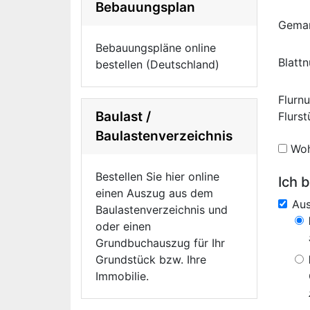
Bebauungsplan
Gema
Bebauungspläne online
Blatt
bestellen (Deutschland)
Flurn
Baulast /
Flurs
Baulastenverzeichnis
Woh
Bestellen Sie hier online
Ich b
einen Auszug aus dem
Au
Baulastenverzeichnis und
oder einen
Grundbuchauszug für Ihr
Grundstück bzw. Ihre
Immobilie.