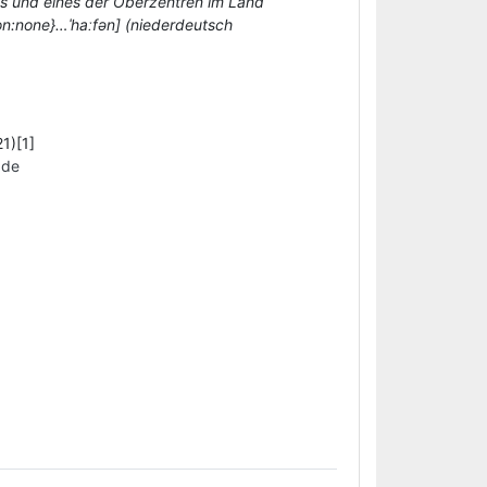
ns und eines der Oberzentren im Land
on:none}…ˈhaːfən] (niederdeutsch
1)[1]
.de