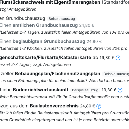
Flurstücksnachweis mit Eigentümerangaben
(Standardfo
zzgl Amtsgebühren
nen Grundbuchauszug
Beispielsauszug
Einen
amtlichen Grundbuchauszug
24,80 €
(Lieferzeit 2-7 Tagen, zusätzlich fallen Amtsgebühren von 10€ pro
Einen
beglaubigten Grundbuchauszug
24,80 €
(Lieferzeit 1-2 Wochen, zusätzlich fallen Amtsgebühren von 20€ pr
genschaftskarte/Flurkarte/Katasterkarte
ab
19,80 €
ferzeit 2-7 Tagen, zzgl. Amtsgebühren
izieller
Bebauungsplan/Flächennutzungsplan
Beispielsauszu
t es einen Bebauungsplan für meine Immobilie? Was darf ich bauen,
tliche
Bodenrichtwertauskunft
19,80 €
Beispielsauszug
liche Bodenrichtwertauskunft für Ihr Grundstück/Immobilie vom zus
szug aus dem
Baulastenverzeichnis
24,80 €
ätzlich fallen für die Baulastenauskunft Amtsgebühren pro Grundstüc
 dem Grundstück eingetragen sind und ist je nach Behörde unterschi