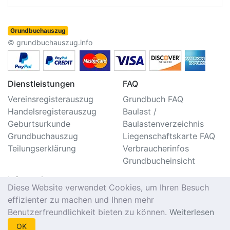
Grundbuchauszug
© grundbuchauszug.info
Dienstleistungen
FAQ
Vereinsregisterauszug
Grundbuch FAQ
Handelsregisterauszug
Baulast /
Geburtsurkunde
Baulastenverzeichnis
Grundbuchauszug
Liegenschaftskarte FAQ
Teilungserklärung
Verbraucherinfos
Grundbucheinsicht
Information
Diese Website verwendet Cookies, um Ihren Besuch
Impressum/Kontakt
effizienter zu machen und Ihnen mehr
Datenschutzerklärung
Benutzerfreundlichkeit bieten zu können.
Weiterlesen
Nutzungsbedingungen
OK