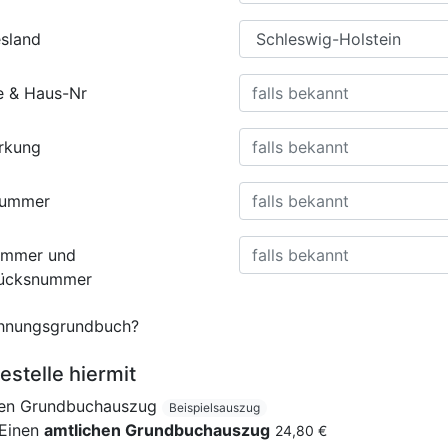
sland
e & Haus-Nr
rkung
nummer
ummer und
tücksnummer
nungsgrundbuch?
estelle hiermit
nen Grundbuchauszug
Beispielsauszug
Einen
amtlichen Grundbuchauszug
24,80 €