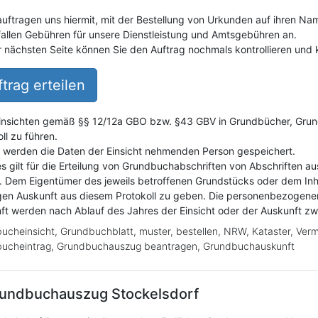
auftragen uns hiermit, mit der Bestellung von Urkunden auf ihren Na
fallen Gebühren für unsere Dienstleistung und Amtsgebühren an.
r nächsten Seite können Sie den Auftrag nochmals kontrollieren und k
trag erteilen
insichten gemäß §§ 12/12a GBO bzw. §43 GBV in Grundbücher, Grundak
ll zu führen.
i werden die Daten der Einsicht nehmenden Person gespeichert.
es gilt für die Erteilung von Grundbuchabschriften von Abschriften a
. Dem Eigentümer des jeweils betroffenen Grundstücks oder dem Inh
gen Auskunft aus diesem Protokoll zu geben. Die personenbezogene
ft werden nach Ablauf des Jahres der Einsicht oder der Auskunft z
ucheinsicht, Grundbuchblatt, muster, bestellen, NRW, Kataster, Ver
ucheintrag, Grundbuchauszug beantragen, Grundbuchauskunft
undbuchauszug
Stockelsdorf