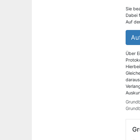
Sie be
Dabei 
Auf de
Auf
Über E
Protoko
Hierbe
Gleich
daraus
Verlan
Auskun
Grundb
Grundb
Gr