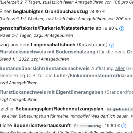
(Lieferzeit 2-7 Tagen, zusätzlich fallen Amtsgebühren von 10€ pro
Einen
beglaubigten Grundbuchauszug
24,80 €
(Lieferzeit 1-2 Wochen, zusätzlich fallen Amtsgebühren von 20€ pr
genschaftskarte/Flurkarte/Katasterkarte
ab
19,80 €
ferzeit 2-7 Tagen, zzgl. Amtsgebühren
szug aus dem
Liegenschaftsbuch
(Katasteramt)
Flurstücksnachweis mit Bodenschätzung
(für die neue
Gr
Stand 1.1,.2022, zzgl Amtsgebühren
Bestandsübersicht/Bestandsnachweis
Auflistung
aller
Gru
Gemarkung (z.B. für die
Lohn-/Einkommensteuererklärun
zzgl Amtsgebühren
Flurstücksnachweis mit Eigentümerangaben
(Standardfo
zzgl Amtsgebühren
izieller
Bebauungsplan/Flächennutzungsplan
Beispielsauszu
t es einen Bebauungsplan für meine Immobilie? Was darf ich bauen,
tliche
Bodenrichtwertauskunft
19,80 €
Beispielsauszug
liche Bodenrichtwertauskunft für Ihr Grundstück/Immobilie vom zus