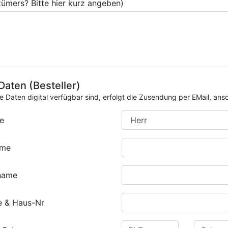
tümers? Bitte hier kurz angeben)
 Daten (Besteller)
ie Daten digital verfügbar sind, erfolgt die Zusendung per EMail, an
e
ame
name
e & Haus-Nr