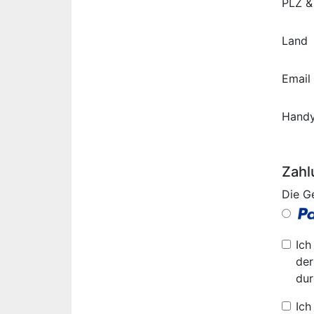
PLZ &
Land
Email
Hand
Zahl
Die G
Ich
der
dur
Ich