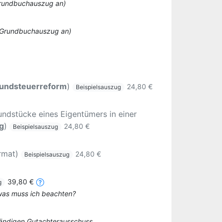
 Grundbuchauszug an)
o Grundbuchauszug an)
undsteuerreform
)
24,80 €
Beispielsauszug
ndstücke eines Eigentümers in einer
g
)
24,80 €
Beispielsauszug
rmat)
24,80 €
Beispielsauszug
39,80 €
g
 was muss ich beachten?
tändigen Gutachterausschuss