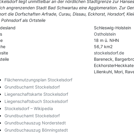
ckelsdorf liegt unmittelbar an der nördlichen Stadtgrenze zur Hanse
lich angrenzenden Stadt Bad Schwartau eine Agglomeration. Zur G
nort die Dorfschaften Arfrade, Curau, Dissau, Eckhorst, Horsdorf, K
 Pohnsdorf als Ortsteile
desland
Schleswig-Holstein
is
Ostholstein
he
18 m ü. NHN
che
56,7 km2
site
stockelsdorf.de
teile
Bareneck, Bargerbr
EckhorsterHeckkate
Lilienkuhl, Mori, Ra
Flächennutzungsplan Stockelsdorf
Grundbuchamt Stockelsdorf
Liegenschaftskarte Stockelsdorf
Liegenschaftsbuch Stockelsdorf
Stockelsdorf – Wikipedia
Grundbuchamt Stockelsdorf
Grundbuchauszug Norderstedt
Grundbuchauszug Bönningstedt