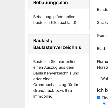
Bebauungsplan
Bunde
Bebauungspläne online
bestellen (Deutschland)
Straß
Gema
Baulast /
Baulastenverzeichnis
Blatt
Bestellen Sie hier online
Flurn
einen Auszug aus dem
Flurs
Baulastenverzeichnis und
Woh
oder einen
Grundbuchauszug für Ihr
Ich b
Grundstück bzw. Ihre
Immobilie.
Ei