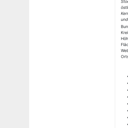
Sto
öst
Ker
und
Bun
Kre
Hö
Flä
Web
Orts