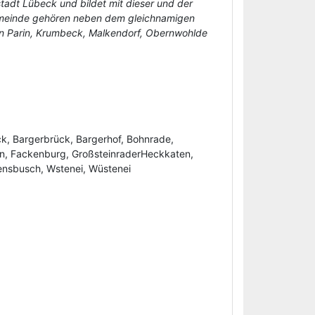
stadt Lübeck und bildet mit dieser und der
emeinde gehören neben dem gleichnamigen
lein Parin, Krumbeck, Malkendorf, Obernwohlde
ck, Bargerbrück, Bargerhof, Bohnrade,
n, Fackenburg, GroßsteinraderHeckkaten,
vensbusch, Wstenei, Wüstenei