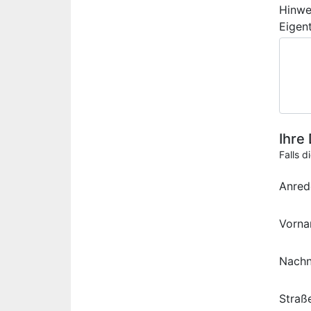
Hinwe
Eigen
Ihre
Falls d
Anred
Vorn
Nach
Straß