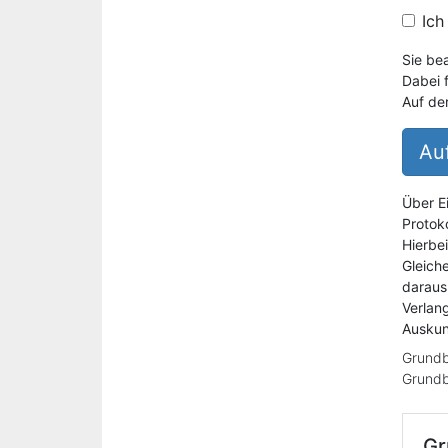
Ich
Sie be
Dabei 
Auf de
Auf
Über E
Protoko
Hierbe
Gleich
daraus
Verlan
Auskun
Grundb
Grundb
Gr