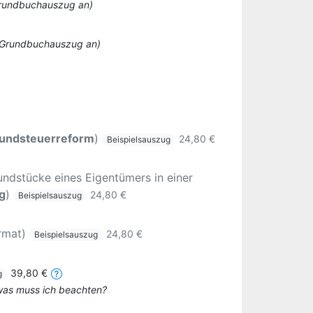
 Grundbuchauszug an)
o Grundbuchauszug an)
undsteuerreform
)
24,80 €
Beispielsauszug
ndstücke eines Eigentümers in einer
g
)
24,80 €
Beispielsauszug
rmat)
24,80 €
Beispielsauszug
39,80 €
g
 was muss ich beachten?