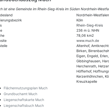
h ist eine Gemeinde im Rhein-Sieg-Kreis im Süden Nordrhein-Westfa
desland
Nordrhein-Westfalen
ierungsbezirk
Köln
is
Rhein-Sieg-Kreis
he
236 m ü. NHN
che
78,06 km2
site
www.much.de
teile
Altenhof, Amtknecht
Birken, Birrenbachs
Eigen, Engeld, Erlen
Gibbinghausen, Har
Herchenrath, Hetzenh
Höfferhof, Hoffnung
Kerzenhöhnchen, Köb
Kreuzkapelle
Flächennutzungsplan Much
Grundbuchamt Much
Liegenschaftskarte Much
Liegenschaftsbuch Much