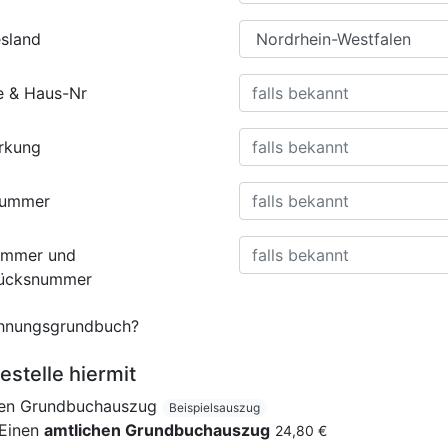
sland
e & Haus-Nr
rkung
nummer
ummer und
tücksnummer
nungsgrundbuch?
estelle hiermit
nen Grundbuchauszug
Beispielsauszug
Einen
amtlichen Grundbuchauszug
24,80 €