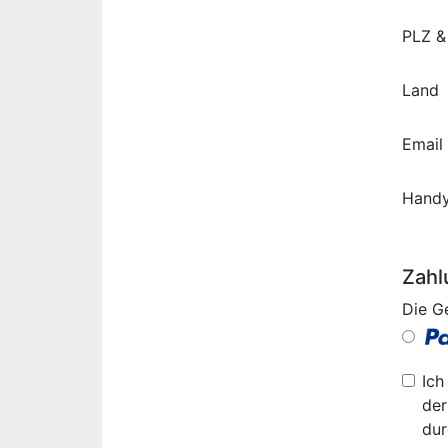
PLZ &
Land
Email
Hand
Zahl
Die G
Ich
der
dur