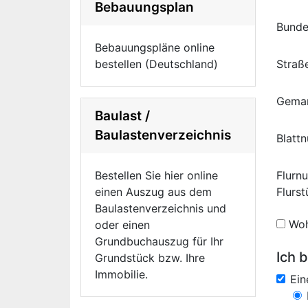
Bebauungsplan
Bunde
Bebauungspläne online
bestellen (Deutschland)
Straß
Gema
Baulast /
Baulastenverzeichnis
Blatt
Bestellen Sie hier online
Flurn
einen Auszug aus dem
Flurs
Baulastenverzeichnis und
Woh
oder einen
Grundbuchauszug für Ihr
Ich b
Grundstück bzw. Ihre
Immobilie.
Ei