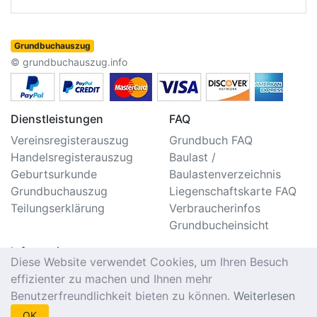
Grundbuchauszug
© grundbuchauszug.info
Dienstleistungen
FAQ
Vereinsregisterauszug
Grundbuch FAQ
Handelsregisterauszug
Baulast /
Geburtsurkunde
Baulastenverzeichnis
Grundbuchauszug
Liegenschaftskarte FAQ
Teilungserklärung
Verbraucherinfos
Grundbucheinsicht
Information
Diese Website verwendet Cookies, um Ihren Besuch
Impressum/Kontakt
effizienter zu machen und Ihnen mehr
Datenschutzerklärung
Benutzerfreundlichkeit bieten zu können.
Weiterlesen
Nutzungsbedingungen
OK