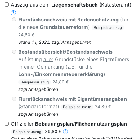
Auszug aus dem
Liegenschaftsbuch
(Katasteramt)
Flurstücksnachweis mit Bodenschätzung
(für
die neue
Grundsteuerreform
)
Beispielsauszug
24,80 €
Stand 1.1,.2022, zzgl Amtsgebühren
Bestandsübersicht/Bestandsnachweis
Auflistung
aller
Grundstücke eines Eigentümers
in einer Gemarkung (z.B. für die
Lohn-/Einkommensteuererklärung
)
24,80 €
Beispielsauszug
zzgl Amtsgebühren
Flurstücksnachweis mit Eigentümerangaben
(Standardformat)
24,80 €
Beispielsauszug
zzgl Amtsgebühren
Offizieller
Bebauungsplan/Flächennutzungsplan
39,80 €
Beispielsauszug
Gibt es einen Bebauungsplan für meine Immobilie? Was darf