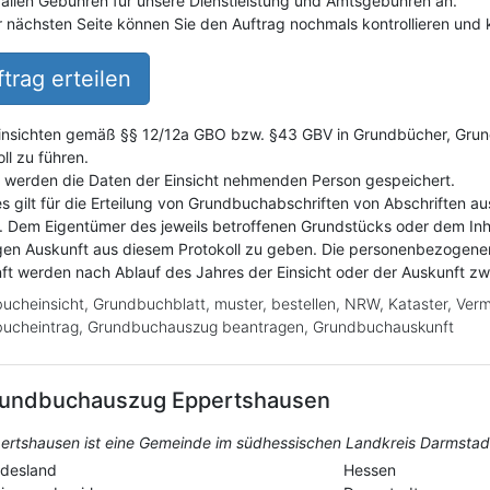
fallen Gebühren für unsere Dienstleistung und Amtsgebühren an.
r nächsten Seite können Sie den Auftrag nochmals kontrollieren und k
trag erteilen
insichten gemäß §§ 12/12a GBO bzw. §43 GBV in Grundbücher, Grundak
ll zu führen.
i werden die Daten der Einsicht nehmenden Person gespeichert.
es gilt für die Erteilung von Grundbuchabschriften von Abschriften a
. Dem Eigentümer des jeweils betroffenen Grundstücks oder dem Inh
gen Auskunft aus diesem Protokoll zu geben. Die personenbezogene
ft werden nach Ablauf des Jahres der Einsicht oder der Auskunft z
ucheinsicht, Grundbuchblatt, muster, bestellen, NRW, Kataster, Ver
ucheintrag, Grundbuchauszug beantragen, Grundbuchauskunft
undbuchauszug
Eppertshausen
ertshausen ist eine Gemeinde im südhessischen Landkreis Darmstad
desland
Hessen