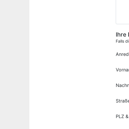
Ihre
Falls d
Anred
Vorn
Nach
Straß
PLZ &