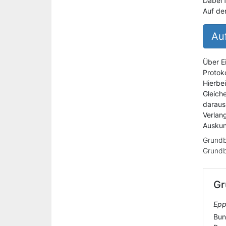
Dabei 
Auf de
Auf
Über E
Protoko
Hierbe
Gleich
daraus
Verlan
Auskun
Grundb
Grundb
Gr
Epp
Bun