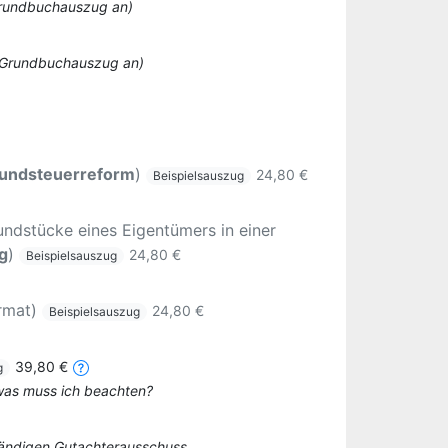
 Grundbuchauszug an)
o Grundbuchauszug an)
undsteuerreform
)
24,80 €
Beispielsauszug
ndstücke eines Eigentümers in einer
g
)
24,80 €
Beispielsauszug
rmat)
24,80 €
Beispielsauszug
39,80 €
g
 was muss ich beachten?
tändigen Gutachterausschuss