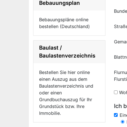
Bebauungsplan
Bunde
Bebauungspläne online
bestellen (Deutschland)
Straß
Gema
Baulast /
Baulastenverzeichnis
Blatt
Bestellen Sie hier online
Flurn
einen Auszug aus dem
Flurs
Baulastenverzeichnis und
Woh
oder einen
Grundbuchauszug für Ihr
Ich b
Grundstück bzw. Ihre
Immobilie.
Ei