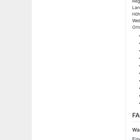
Reg
Lan
Hö
Web
Orts
F
Was
Ein