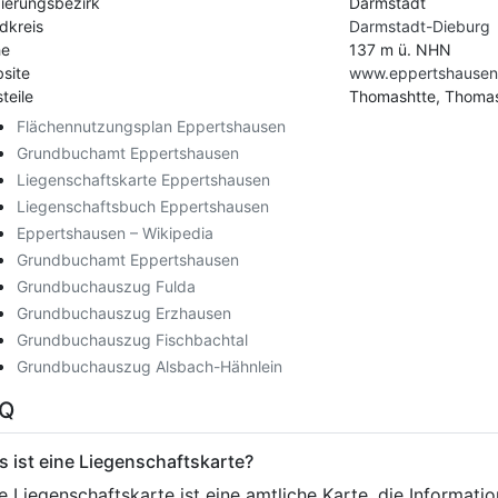
ierungsbezirk
Darmstadt
dkreis
Darmstadt-Dieburg
he
137 m ü. NHN
site
www.eppertshausen
teile
Thomashtte, Thoma
Flächennutzungsplan Eppertshausen
Grundbuchamt Eppertshausen
Liegenschaftskarte Eppertshausen
Liegenschaftsbuch Eppertshausen
Eppertshausen – Wikipedia
Grundbuchamt Eppertshausen
Grundbuchauszug Fulda
Grundbuchauszug Erzhausen
Grundbuchauszug Fischbachtal
Grundbuchauszug Alsbach-Hähnlein
AQ
 ist eine Liegenschaftskarte?
e Liegenschaftskarte ist eine amtliche Karte, die Informat