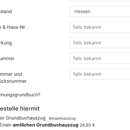
sland
e & Haus-Nr
rkung
nummer
ummer und
tücksnummer
nungsgrundbuch?
estelle hiermit
nen Grundbuchauszug
Beispielsauszug
Einen
amtlichen Grundbuchauszug
24,80 €