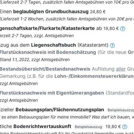
(Lieferzeit 2-7 Tagen, zusätzlich fallen Amtsgebühren von 10€ pro
Einen
beglaubigten Grundbuchauszug
24,80 €
(Lieferzeit 1-2 Wochen, zusätzlich fallen Amtsgebühren von 20€ pr
genschaftskarte/Flurkarte/Katasterkarte
ab
19,80 €
ferzeit 2-7 Tagen, zzgl. Amtsgebühren
szug aus dem
Liegenschaftsbuch
(Katasteramt)
Flurstücksnachweis mit Bodenschätzung
(für die neue
Gr
Stand 1.1,.2022, zzgl Amtsgebühren
Bestandsübersicht/Bestandsnachweis
Auflistung
aller
Gru
Gemarkung (z.B. für die
Lohn-/Einkommensteuererklärun
zzgl Amtsgebühren
Flurstücksnachweis mit Eigentümerangaben
(Standardfo
zzgl Amtsgebühren
izieller
Bebauungsplan/Flächennutzungsplan
Beispielsauszu
t es einen Bebauungsplan für meine Immobilie? Was darf ich bauen,
tliche
Bodenrichtwertauskunft
19,80 €
Beispielsauszug
liche Bodenrichtwertauskunft für Ihr Grundstück/Immobilie vom zus