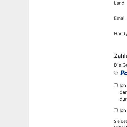
Land
Email
Hand
Zahl
Die G
Ich
der
dur
Ich
Sie be