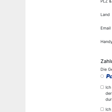
PLZ &
Land
Email
Hand
Zahl
Die G
Ich
der
dur
Ich