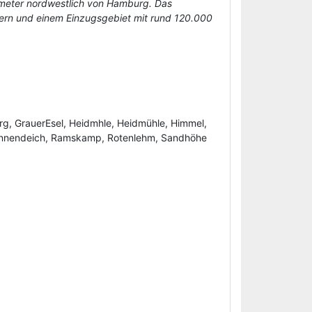
lometer nordwestlich von Hamburg. Das
nern und einem Einzugsgebiet mit rund 120.000
rg, GrauerEsel, Heidmhle, Heidmühle, Himmel,
Sonnendeich, Ramskamp, Rotenlehm, Sandhöhe