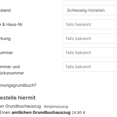
sland
e & Haus-Nr
rkung
nummer
ummer und
tücksnummer
nungsgrundbuch?
estelle hiermit
nen Grundbuchauszug
Beispielsauszug
Einen
amtlichen Grundbuchauszug
24,80 €