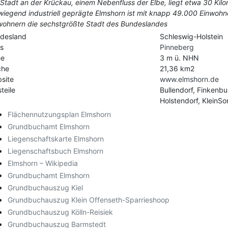
 Stadt an der Krückau, einem Nebenfluss der Elbe, liegt etwa 30 Ki
wiegend industriell geprägte Elmshorn ist mit knapp 49.000 Einwoh
wohnern die sechstgrößte Stadt des Bundeslandes
desland
Schleswig-Holstein
is
Pinneberg
he
3 m ü. NHN
che
21,36 km2
site
www.elmshorn.de
teile
Bullendorf, Finkenbu
Holstendorf, Klein
Flächennutzungsplan Elmshorn
Grundbuchamt Elmshorn
Liegenschaftskarte Elmshorn
Liegenschaftsbuch Elmshorn
Elmshorn – Wikipedia
Grundbuchamt Elmshorn
Grundbuchauszug Kiel
Grundbuchauszug Klein Offenseth-Sparrieshoop
Grundbuchauszug Kölln-Reisiek
Grundbuchauszug Barmstedt