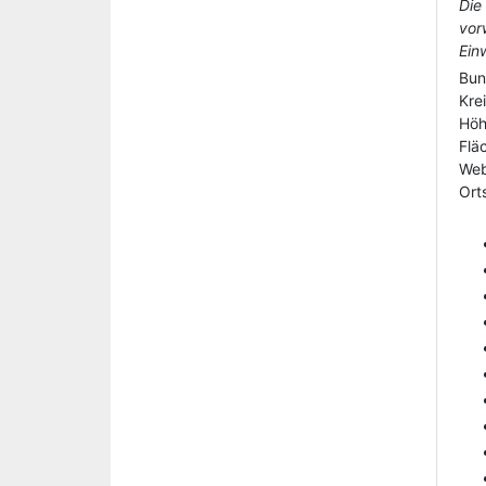
Die
vor
Ein
Bun
Kre
Hö
Flä
Web
Orts