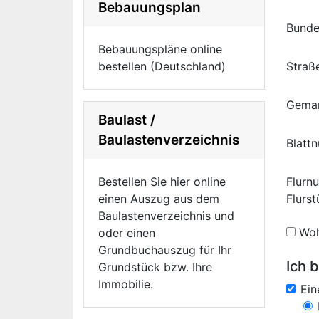
Bebauungsplan
Bunde
Bebauungspläne online
bestellen (Deutschland)
Straß
Gema
Baulast /
Baulastenverzeichnis
Blatt
Bestellen Sie hier online
Flurn
einen Auszug aus dem
Flurs
Baulastenverzeichnis und
Woh
oder einen
Grundbuchauszug für Ihr
Ich b
Grundstück bzw. Ihre
Immobilie.
Ei