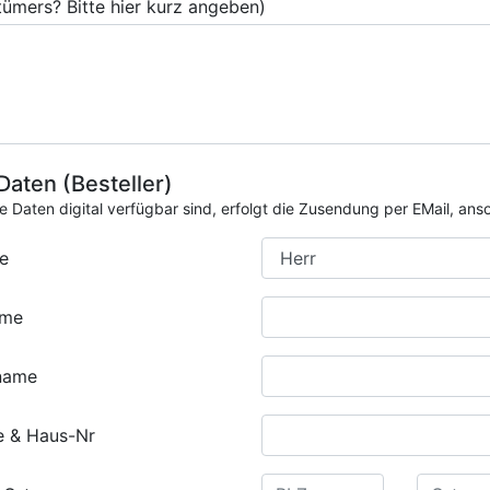
tümers? Bitte hier kurz angeben)
 Daten (Besteller)
ie Daten digital verfügbar sind, erfolgt die Zusendung per EMail, an
e
ame
name
e & Haus-Nr