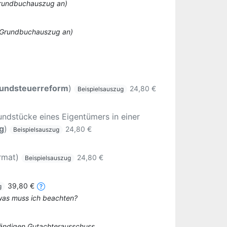
 Grundbuchauszug an)
o Grundbuchauszug an)
undsteuerreform
)
24,80 €
Beispielsauszug
ndstücke eines Eigentümers in einer
g
)
24,80 €
Beispielsauszug
rmat)
24,80 €
Beispielsauszug
39,80 €
g
 was muss ich beachten?
tändigen Gutachterausschuss