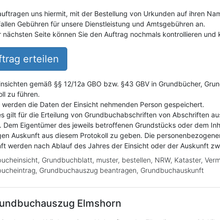
auftragen uns hiermit, mit der Bestellung von Urkunden auf ihren Na
fallen Gebühren für unsere Dienstleistung und Amtsgebühren an.
r nächsten Seite können Sie den Auftrag nochmals kontrollieren und k
trag erteilen
insichten gemäß §§ 12/12a GBO bzw. §43 GBV in Grundbücher, Grundak
ll zu führen.
i werden die Daten der Einsicht nehmenden Person gespeichert.
es gilt für die Erteilung von Grundbuchabschriften von Abschriften a
. Dem Eigentümer des jeweils betroffenen Grundstücks oder dem Inh
gen Auskunft aus diesem Protokoll zu geben. Die personenbezogene
ft werden nach Ablauf des Jahres der Einsicht oder der Auskunft z
ucheinsicht, Grundbuchblatt, muster, bestellen, NRW, Kataster, Ver
ucheintrag, Grundbuchauszug beantragen, Grundbuchauskunft
undbuchauszug
Elmshorn