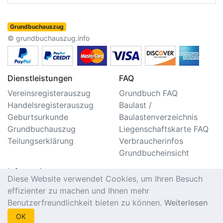
Grundbuchauszug
© grundbuchauszug.info
Dienstleistungen
FAQ
Vereinsregisterauszug
Grundbuch FAQ
Handelsregisterauszug
Baulast /
Geburtsurkunde
Baulastenverzeichnis
Grundbuchauszug
Liegenschaftskarte FAQ
Teilungserklärung
Verbraucherinfos
Grundbucheinsicht
Information
Diese Website verwendet Cookies, um Ihren Besuch
Impressum/Kontakt
effizienter zu machen und Ihnen mehr
Datenschutzerklärung
Benutzerfreundlichkeit bieten zu können.
Weiterlesen
Nutzungsbedingungen
OK
Seitenverzeichnis