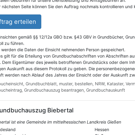
fallen Gebühren für unsere Dienstleistung und Amtsgebühren an.
r nächsten Seite können Sie den Auftrag nochmals kontrollieren und k
trag erteilen
insichten gemäß §§ 12/12a GBO bzw. §43 GBV in Grundbücher, Grundak
ll zu führen.
i werden die Daten der Einsicht nehmenden Person gespeichert.
es gilt für die Erteilung von Grundbuchabschriften von Abschriften a
. Dem Eigentümer des jeweils betroffenen Grundstücks oder dem Inh
gen Auskunft aus diesem Protokoll zu geben. Die personenbezogene
ft werden nach Ablauf des Jahres der Einsicht oder der Auskunft z
ucheinsicht, Grundbuchblatt, muster, bestellen, NRW, Kataster, Ver
ucheintrag, Grundbuchauszug beantragen, Grundbuchauskunft
undbuchauszug
Biebertal
bertal ist eine Gemeinde im mittelhessischen Landkreis Gießen
desland
Hessen