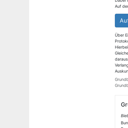
Dabei 
Auf de
Auf
Über E
Protoko
Hierbe
Gleich
daraus
Verlan
Auskun
Grundb
Grundb
Gr
Bie
Bun