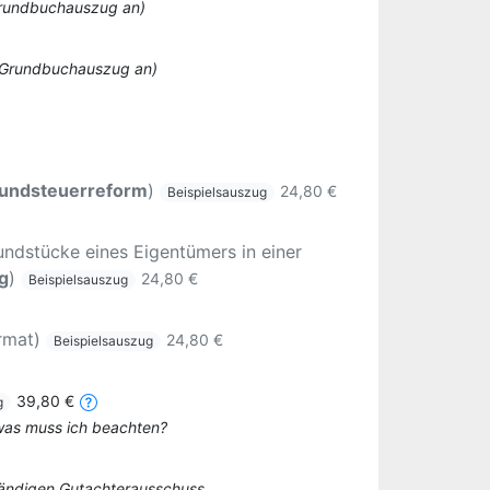
 Grundbuchauszug an)
o Grundbuchauszug an)
undsteuerreform
)
24,80 €
Beispielsauszug
ndstücke eines Eigentümers in einer
g
)
24,80 €
Beispielsauszug
rmat)
24,80 €
Beispielsauszug
39,80 €
g
 was muss ich beachten?
tändigen Gutachterausschuss