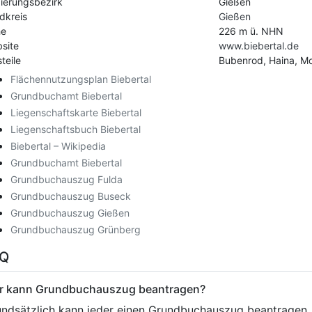
ierungsbezirk
Gießen
dkreis
Gießen
he
226 m ü. NHN
site
www.biebertal.de
teile
Bubenrod, Haina, Mo
Flächennutzungsplan Biebertal
Grundbuchamt Biebertal
Liegenschaftskarte Biebertal
Liegenschaftsbuch Biebertal
Biebertal – Wikipedia
Grundbuchamt Biebertal
Grundbuchauszug Fulda
Grundbuchauszug Buseck
Grundbuchauszug Gießen
Grundbuchauszug Grünberg
AQ
r kann Grundbuchauszug beantragen?
ndsätzlich kann jeder einen Grundbuchauszug beantragen. 