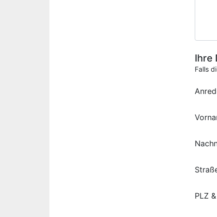
Ihre
Falls d
Anred
Vorn
Nach
Straß
PLZ &