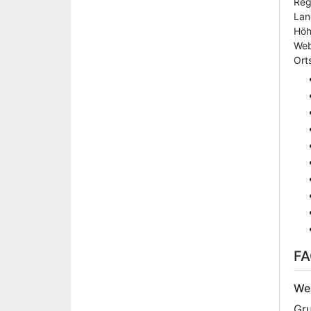
Reg
Lan
Hö
Web
Orts
F
We
Gru