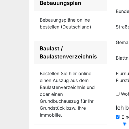
Bebauungsplan
Bunde
Bebauungspläne online
bestellen (Deutschland)
Straß
Gema
Baulast /
Baulastenverzeichnis
Blatt
Bestellen Sie hier online
Flurn
einen Auszug aus dem
Flurs
Baulastenverzeichnis und
Woh
oder einen
Grundbuchauszug für Ihr
Ich b
Grundstück bzw. Ihre
Immobilie.
Ei