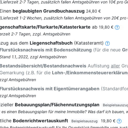
(Lieferzeit 2-7 Tagen, zusätzlich fallen Amtsgebühren von 10€ pro
Einen
beglaubigten Grundbuchauszug
24,80 €
(Lieferzeit 1-2 Wochen, zusätzlich fallen Amtsgebühren von 20€ pr
genschaftskarte/Flurkarte/Katasterkarte
ab
19,80 €
ferzeit 2-7 Tagen, zzgl. Amtsgebühren
szug aus dem
Liegenschaftsbuch
(Katasteramt)
Flurstücksnachweis mit Bodenschätzung
(für die neue
Gr
Stand 1.1,.2022, zzgl Amtsgebühren
Bestandsübersicht/Bestandsnachweis
Auflistung
aller
Gru
Gemarkung (z.B. für die
Lohn-/Einkommensteuererklärun
zzgl Amtsgebühren
Flurstücksnachweis mit Eigentümerangaben
(Standardfo
zzgl Amtsgebühren
izieller
Bebauungsplan/Flächennutzungsplan
Beispielsauszu
t es einen Bebauungsplan für meine Immobilie? Was darf ich bauen,
tliche
Bodenrichtwertauskunft
19,80 €
Beispielsauszug
liche Bodenrichtwertauskunft für Ihr Grundstück/Immobilie vom zus