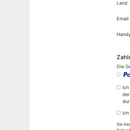
Land
Email
Hand
Zahl
Die G
Ich
der
dur
Ich
Sie be