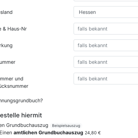
sland
e & Haus-Nr
rkung
nummer
ummer und
tücksnummer
nungsgrundbuch?
estelle hiermit
nen Grundbuchauszug
Beispielsauszug
Einen
amtlichen Grundbuchauszug
24,80 €