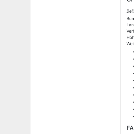
Bei
Bun
Lan
Ver
Hö
Web
F