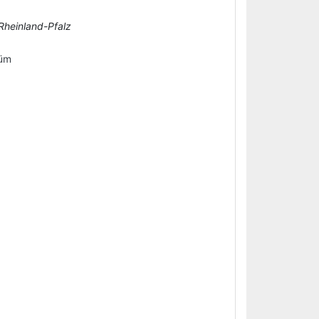
 Rheinland-Pfalz
rüm