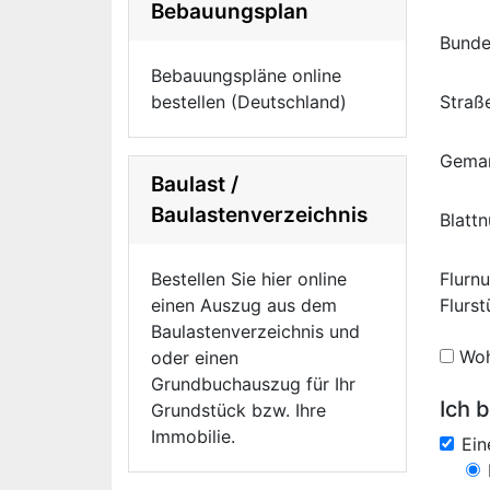
Bebauungsplan
Bunde
Bebauungspläne online
bestellen (Deutschland)
Straß
Gema
Baulast /
Baulastenverzeichnis
Blatt
Bestellen Sie hier online
Flurn
einen Auszug aus dem
Flurs
Baulastenverzeichnis und
Woh
oder einen
Grundbuchauszug für Ihr
Ich b
Grundstück bzw. Ihre
Immobilie.
Ei