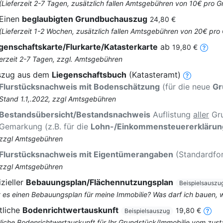
(Lieferzeit 2-7 Tagen, zusätzlich fallen Amtsgebühren von 10€ pro
Einen
beglaubigten Grundbuchauszug
24,80 €
(Lieferzeit 1-2 Wochen, zusätzlich fallen Amtsgebühren von 20€ pr
genschaftskarte/Flurkarte/Katasterkarte
ab
19,80 €
ferzeit 2-7 Tagen, zzgl. Amtsgebühren
szug aus dem
Liegenschaftsbuch
(Katasteramt)
Flurstücksnachweis mit Bodenschätzung
(für die neue
Gr
Stand 1.1,.2022, zzgl Amtsgebühren
Bestandsübersicht/Bestandsnachweis
Auflistung
aller
Gru
Gemarkung (z.B. für die
Lohn-/Einkommensteuererklärun
zzgl Amtsgebühren
Flurstücksnachweis mit Eigentümerangaben
(Standardfo
zzgl Amtsgebühren
izieller
Bebauungsplan/Flächennutzungsplan
Beispielsauszu
t es einen Bebauungsplan für meine Immobilie? Was darf ich bauen,
tliche
Bodenrichtwertauskunft
19,80 €
Beispielsauszug
liche Bodenrichtwertauskunft für Ihr Grundstück/Immobilie vom zus