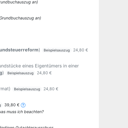
 Grundbuchauszug an)
o Grundbuchauszug an)
undsteuerreform
)
24,80 €
Beispielsauszug
ndstücke eines Eigentümers in einer
g
)
24,80 €
Beispielsauszug
rmat)
24,80 €
Beispielsauszug
39,80 €
g
 was muss ich beachten?
tändigen Gutachterausschuss