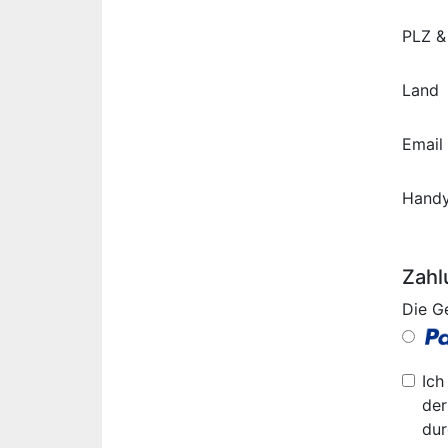
PLZ &
Land
Email
Hand
Zahl
Die G
Ich
der
dur