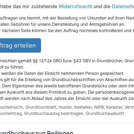
 habe das mir zustehende
Widerrufsrecht
und die
Datensch
auftragen uns hiermit, mit der Bestellung von Urkunden auf ihren Na
fallen Gebühren für unsere Dienstleistung und Amtsgebühren an.
r nächsten Seite können Sie den Auftrag nochmals kontrollieren und k
trag erteilen
insichten gemäß §§ 12/12a GBO bzw. §43 GBV in Grundbücher, Grundak
ll zu führen.
i werden die Daten der Einsicht nehmenden Person gespeichert.
es gilt für die Erteilung von Grundbuchabschriften von Abschriften a
. Dem Eigentümer des jeweils betroffenen Grundstücks oder dem Inh
gen Auskunft aus diesem Protokoll zu geben. Die personenbezogene
ft werden nach Ablauf des Jahres der Einsicht oder der Auskunft z
ucheinsicht, Grundbuchblatt, muster, bestellen, NRW, Kataster, Ver
ucheintrag, Grundbuchauszug beantragen, Grundbuchauskunft
undbuchauszug
Beilingen