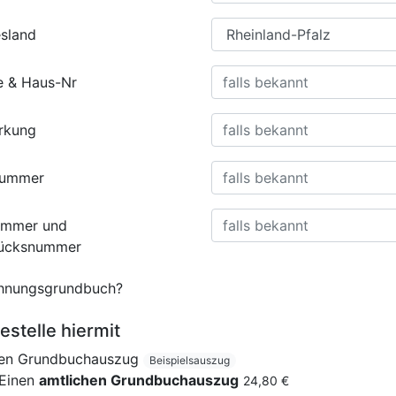
sland
e & Haus-Nr
rkung
nummer
ummer und
tücksnummer
nungsgrundbuch?
estelle hiermit
nen Grundbuchauszug
Beispielsauszug
Einen
amtlichen Grundbuchauszug
24,80 €