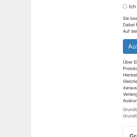
Ich
Sie be
Dabei 
Auf de
Auf
Über E
Protoko
Hierbe
Gleich
daraus
Verlan
Auskun
Grundb
Grundb
Gr