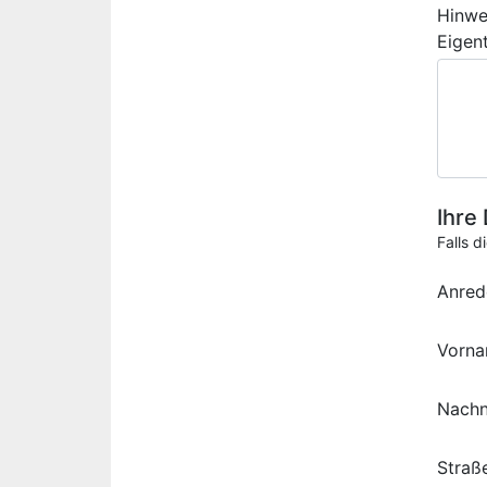
Hinwe
Eigen
Ihre
Falls d
Anred
Vorn
Nach
Straß