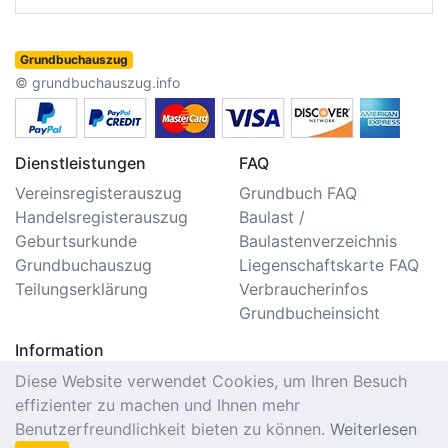
Grundbuchauszug
© grundbuchauszug.info
Dienstleistungen
FAQ
Vereinsregisterauszug
Grundbuch FAQ
Handelsregisterauszug
Baulast /
Geburtsurkunde
Baulastenverzeichnis
Grundbuchauszug
Liegenschaftskarte FAQ
Teilungserklärung
Verbraucherinfos
Grundbucheinsicht
Information
Impressum/Kontakt
Diese Website verwendet Cookies, um Ihren Besuch
Datenschutzerklärung
effizienter zu machen und Ihnen mehr
Nutzungsbedingungen
Benutzerfreundlichkeit bieten zu können.
Weiterlesen